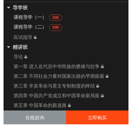
导学班
课程导学（一）
试听
课程导学（二）
试听
应试指导
精讲班
导论
第一章 进入近代后中华民族的磨难与抗争
第二章 不同社会力量对国家出路的早期探索
第三章 辛亥革命与君主专制制度的终结
第四章 中国共产党成立和中国革命新局面
第五章 中国革命的新道路
第六章 中华民族的抗日战争
在线咨询
立即购买
第七章 为建立新中国而奋斗