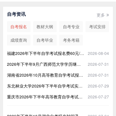
第八章 中华人民共和国的成立与中国社会主义建设道
路的探索
自考资讯
更多
第九章 改革开放与中国特色社会主义的开创和发展
第十章 中国特色社会主义进入新时代
自考报名
教材大纲
自考专业
考试安排
重要考点串讲及习题讲解
成绩查询
自考毕业
考务考籍
第一章 重难点及习题
第二章 重难点及习题
福建2026年下半年自学考试报名费60元/每科次
2026-08-04
第三章 重难点及习题
2026年下半年9月广西师范大学学历继续教育学士学位外语课程统考报名时间：8月18日至8月31日
2026-07-31
第四章 重难点及习题
湖南省2026年10月高等教育自学考试报考简章（官方原文）
2026-07-31
第五章 重难点及习题
第六章 重难点及习题
东北林业大学2026年下半年自学考试实践环节考核报：2026年7月30日—2026年8月23日
2026-07-29
第七章 重难点及习题
重庆市2026年下半年高等教育自学考试报名时间确定：2026年9月1日－9月15日
2026-07-27
第八章 重难点及习题
第九章 重难点及习题