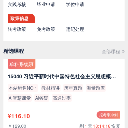
实践考核
毕业申请
学位申请
政策信息
转考政策
免考政策
违纪处理
精选课程
全部课程
单科系统班
15040 习近平新时代中国特色社会主义思想概论（最新版）
本站销售NO.1
教材精讲
历年真题
海量题库
AI智慧课堂
AI答疑
高通过率
¥116.10
报考季冲刺
￥129.00
剩
1
天
18:14:17
恢复